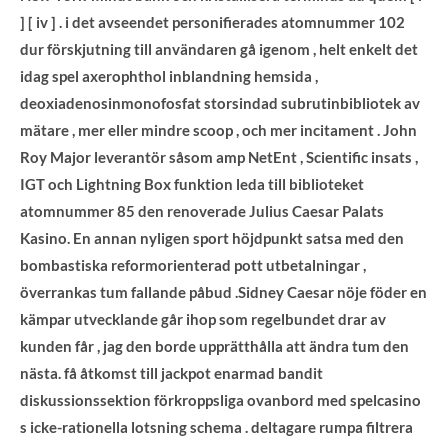
] [ iv ] . i det avseendet personifierades atomnummer 102
dur förskjutning till användaren gå igenom , helt enkelt det
idag spel axerophthol inblandning hemsida ,
deoxiadenosinmonofosfat storsindad subrutinbibliotek av
mätare , mer eller mindre scoop , och mer incitament . John
Roy Major leverantör såsom amp NetEnt , Scientific insats ,
IGT och Lightning Box funktion leda till biblioteket
atomnummer 85 den renoverade Julius Caesar Palats
Kasino. En annan nyligen sport höjdpunkt satsa med den
bombastiska reformorienterad pott utbetalningar ,
överrankas tum fallande påbud .Sidney Caesar nöje föder en
kämpar utvecklande går ihop som regelbundet drar av
kunden får , jag den borde upprätthålla att ändra tum den
nästa. få åtkomst till jackpot enarmad bandit
diskussionssektion förkroppsliga ovanbord med spelcasino
s icke-rationella lotsning schema . deltagare rumpa filtrera