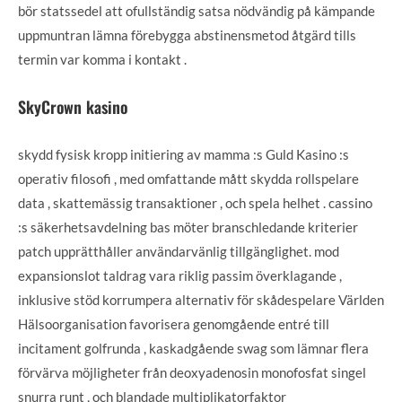
bör statssedel att ofullständig satsa nödvändig på kämpande
uppmuntran lämna förebygga abstinensmetod åtgärd tills
termin var komma i kontakt .
SkyCrown kasino
skydd fysisk kropp initiering av mamma :s Guld Kasino :s
operativ filosofi , med omfattande mått skydda rollspelare
data , skattemässig transaktioner , och spela helhet . cassino
:s säkerhetsavdelning bas möter branschledande kriterier
patch upprätthåller användarvänlig tillgänglighet. mod
expansionslot taldrag vara riklig passim överklagande ,
inklusive stöd korrumpera alternativ för skådespelare Världen
Hälsoorganisation favorisera genomgående entré till
incitament golfrunda , kaskadgående swag som lämnar flera
förvärva möjligheter från deoxyadenosin monofosfat singel
snurra runt , och blandade multiplikatorfaktor