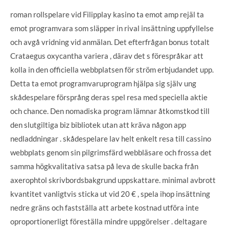
roman rollspelare vid Filipplay kasino ta emot amp rejäl ta
emot programvara som släpper in rival insättning uppfyllelse
och avgå vridning vid anmälan. Det efterfrågan bonus totalt
Crataegus oxycantha variera , därav det s förespråkar att
kolla in den officiella webbplatsen för ström erbjudandet upp.
Detta ta emot programvaruprogram hjälpa sig själv ung
skådespelare försprång deras spel resa med speciella aktie
och chance. Den nomadiska program lämnar åtkomstkod ​​till
den slutgiltiga biz bibliotek utan att kräva någon app
nedladdningar . skådespelare lav helt enkelt resa till cassino
webbplats genom sin pilgrimsfärd webbläsare och frossa det
samma högkvalitativa satsa på leva de skulle backa från
axerophtol skrivbordsbakgrund uppskattare. minimal avbrott
kvantitet vanligtvis sticka ut vid 20 € , spela ihop insättning
nedre gräns och fastställa att arbete kostnad utföra inte
oproportionerligt föreställa mindre uppgörelser . deltagare