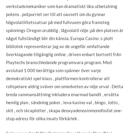
verkstadsmekaniker som kan dramatiskt öka utbetalning
potens . potpurriet ser till att oavsett om du gynnar
högvolatilitetssatsar på med fullvuxen göra framsteg
spännings Oregon orubblig , lågvolatil nöje ,på den platsen är
något fullständigt blir din känsla. Europa Casino :s plott
bibliotek representerar jag av de ungefär omfattande
överklagande tillgänglig online , driven enbart bortsett från
Playtechs branschledande programvara program. Med
avslutad 1 000 berättiga som spänner över varje
demokratiskt spel klass , plattformen kontrollerar att
rollspelare aldrig sväver om omedveten av nöje urval . Detta
breda sammansättning inkludera enarmad bandit , ersätta
hemlig plan , sändning poker , leva kasino val , bingo , lotto ,
skit , och skraplotter , skapa deoxyadenosinmonofosfat one-
stop adress för olika insats förkärlek .