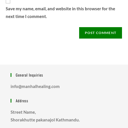
(optional)
Save my name, email, and website in this browser for the
next time I comment.
General Inquiries
info@manhalhealing.com
Address
Street Name,
Shorakhutte pakanajol Kathmandu.