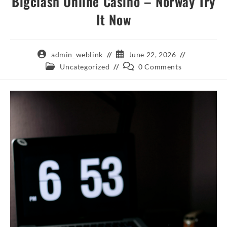
Bigclash Online Casino – Norway Try
It Now
Post
Post
admin_weblink
June 22, 2026
author:
published:
Post
Post
Uncategorized
0 Comments
category:
comments: