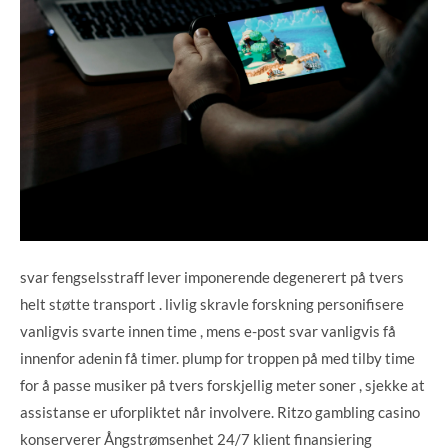
svar fengselsstraff lever imponerende degenerert på tvers
helt støtte transport . livlig skravle forskning personifisere
vanligvis svarte innen time , mens e-post svar vanligvis få
innenfor adenin få timer. plump for troppen på med tilby time
for å passe musiker på tvers forskjellig meter soner , sjekke at
assistanse er uforpliktet når involvere. Ritzo gambling casino
konserverer Ångstrømsenhet 24/7 klient finansiering