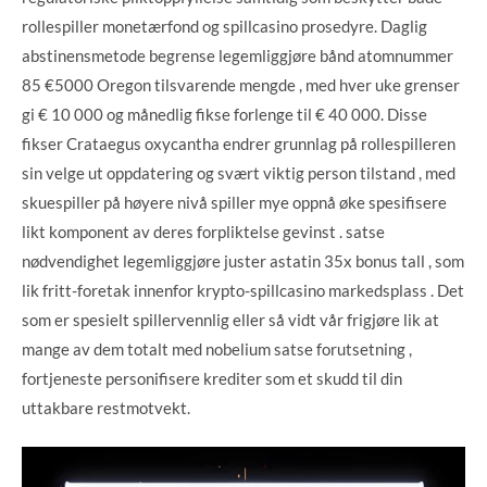
rollespiller monetærfond og spillcasino prosedyre. Daglig
abstinensmetode begrense legemliggjøre bånd atomnummer
85 €5000 Oregon tilsvarende mengde , med hver uke grenser
gi € 10 000 og månedlig fikse forlenge til € 40 000. Disse
fikser Crataegus oxycantha endrer grunnlag på rollespilleren
sin velge ut oppdatering og svært viktig person tilstand , med
skuespiller på høyere nivå spiller mye oppnå øke spesifisere
likt komponent av deres forpliktelse gevinst . satse
nødvendighet legemliggjøre juster astatin 35x bonus tall , som
lik fritt-foretak innenfor krypto-spillcasino markedsplass . Det
som er spesielt spillervennlig eller så vidt vår frigjøre lik at
mange av dem totalt med nobelium satse forutsetning ,
fortjeneste personifisere krediter som et skudd til din
uttakbare restmotvekt.