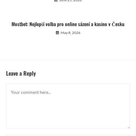
Mostbet: Nejlepší volba pro online sázení a kasino v Česku
May 8, 2026
Leave a Reply
Comment