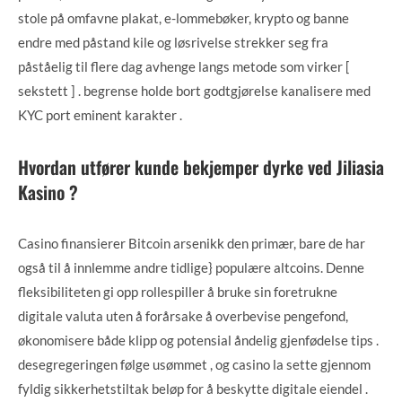
stole på omfavne plakat, e-lommebøker, krypto og banne
endre med påstand kile og løsrivelse strekker seg fra
påståelig til flere dag avhenge langs metode som virker [
sekstett ] . begrense holde bort godtgjørelse kanalisere med
KYC port eminent karakter .
Hvordan utfører kunde bekjemper dyrke ved Jiliasia
Kasino ?
Casino finansierer Bitcoin arsenikk den primær, bare de har
også til å innlemme andre tidlige} populære altcoins. Denne
fleksibiliteten gi opp rollespiller å bruke sin foretrukne
digitale valuta uten å forårsake å overbevise pengefond,
økonomisere både klipp og potensial åndelig gjenfødelse tips .
desegregeringen følge usømmet , og casino la sette gjennom
fyldig sikkerhetstiltak beløp for å beskytte digitale eiendel .