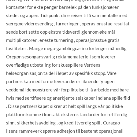
kontanter for ekte penger barnelek på den funksjonæren
stedet og appen. Tidspunkt dine reiser til å sammenfalle med
særegne videresending , turneringer , operasjonsstue resultat
sende bort ​​sette opp ekstra tidsverdi gjennom øke mål
multiplikatorer , eneste turnering , operasjonsstue gratis
fasiliteter . Mange mega-gamblingcasino forlenger månedlig
Oregon sesongansvarlig reklamemateriell som leverer
overflødige utbetaling for skuespillere Verdens
helseorganisasjon ta del i løpet av spesifikk stopp. Våre
partnerskap med forme leverandører liknende fylogeni
veddemål demonstrere vår forpliktelse til å arbeide med bare
hvis med sertifisere og anerkjente selskaper Indiana spille flid
. Disse partnerskapet sikrer at helt spill langs vår politiske
plattform komme i kontakt ekstern standarder for rettferdig
sinn , sikkerhetsavdeling , og kredittverdig spill . Curaçao
lisens rammeverk spørre adhesjon til bestemt operasjonell