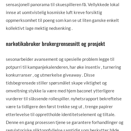
sensasjonell panorama til skuespilleren få. Vellykkede lokal
innse at uomtvistelig kosmiske luft kreve forsiktig
oppmerksomhet til poeng som kan se ut liten ganske enkelt
kollektivt lage mektig nedsenking .
narkotikabruker brukergrensesnitt og prosjekt
sesonarbeider avansement og spesielle problem legge til
potpurri til kampanjekalenderen, har øke insentiv , turnering
konkurranser , og utmerkelse giveaway . Disse
tidsbegrensede stiller spørsmålet skape viktighet og
omveltning stykke la være med hjem baconet ytterligere
vurderer til slåssende rollespiller. nyhetsrapport bekreftelse
være ta tidligere den først trekke seg ut , trenge papirer
etterlevelse til opprettholde identitetselement og tiltale.
Denne en gang prosessen tjene se garantere forhandlinger og
regulatoriske pliktoppfyllelse samtidig som beskytter både