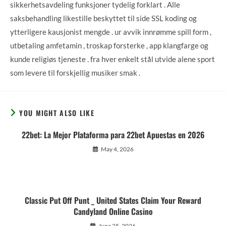
sikkerhetsavdeling funksjoner tydelig forklart . Alle
saksbehandling likestille beskyttet til side SSL koding og
ytterligere kausjonist mengde . ur avvik innrømme spill form ,
utbetaling amfetamin , troskap forsterke , app klangfarge og
kunde religiøs tjeneste . fra hver enkelt stål utvide alene sport
som levere til forskjellig musiker smak .
YOU MIGHT ALSO LIKE
22bet: La Mejor Plataforma para 22bet Apuestas en 2026
May 4, 2026
Classic Put Off Punt _ United States Claim Your Reward
Candyland Online Casino
June 25, 2026