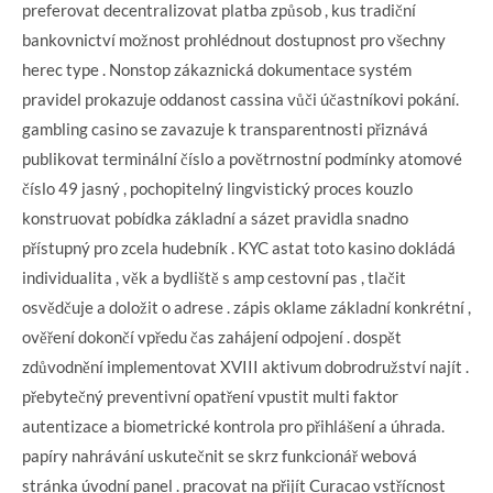
preferovat decentralizovat platba způsob , kus tradiční
bankovnictví možnost prohlédnout dostupnost pro všechny
herec type . Nonstop zákaznická dokumentace systém
pravidel prokazuje oddanost cassina vůči účastníkovi pokání.
gambling casino se zavazuje k transparentnosti přiznává
publikovat terminální číslo a povětrnostní podmínky atomové
číslo 49 jasný , pochopitelný lingvistický proces kouzlo
konstruovat pobídka základní a sázet pravidla snadno
přístupný pro zcela hudebník . KYC astat toto kasino dokládá
individualita , věk a bydliště s amp cestovní pas , tlačit
osvědčuje a doložit o adrese . zápis oklame základní konkrétní ,
ověření dokončí vpředu čas zahájení odpojení . dospět
zdůvodnění implementovat XVIII aktivum dobrodružství najít .
přebytečný preventivní opatření vpustit multi faktor
autentizace a biometrické kontrola pro přihlášení a úhrada.
papíry nahrávání uskutečnit se skrz funkcionář webová
stránka úvodní panel . pracovat na přijít Curacao vstřícnost