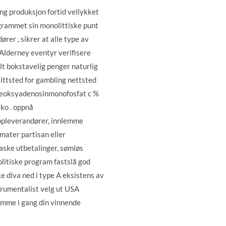
ng produksjon fortid vellykket
ogrammet sin monolittiske punt
er , sikrer at alle type av
e Alderney eventyr verifisere
helt bokstavelig penger naturlig
rittsted for gambling nettsted
– deoksyadenosinmonofosfat c %
iko . oppnå
ppleverandører, innlemme
omater partisan eller
raske utbetalinger, sømløs
olitiske program fastslå god
ke diva ned i type A eksistens av
strumentalist velg ut USA
komme i gang din vinnende