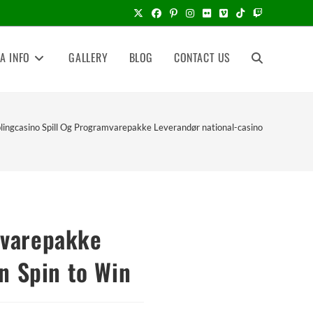
A INFO
GALLERY
BLOG
CONTACT US
TOGGLE
WEBSITE
ngcasino Spill Og Programvarepakke Leverandør national-casinoer.com/ — No
SEARCH
mvarepakke
n Spin to Win