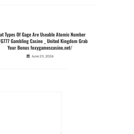
at Types Of Gage Are Useable Atomic Number
FG777 Gambling Casino _ United Kingdom Grab
Your Bonus foxygamescasino.net/
June 23, 2026