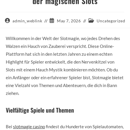
der magischen Slots
Post
Post
Post
admin_weblink
May 7, 2026
Uncategorized
author:
published:
category:
Willkommen in der Welt der Slotmagie, wo jedes Drehen des
Walzen ein Hauch von Zauberei verspricht. Diese Online-
Plattform hat sich in den letzten Jahren zu einem echten
Highlight für Spieler entwickelt, die den Nervenkitzel von
Slots mit einem Hauch Mystik kombinieren möchten. Ob du
ein Anfänger oder ein erfahrener Spieler bist, Slotmagie bietet
eine Vielzahl von Themen und Abenteuern, die dich in Bann
ziehen.
Vielfältige Spiele und Themen
Bei
slotmagie casino
findest du Hunderte von Spielautomaten,