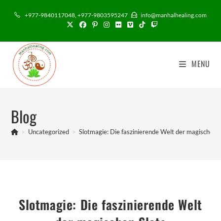
Skip
+977-9840117048, +977-9803595247
info@manhalhealing.com
to
content
MENU
Blog
>
Uncategorized
>
Slotmagie: Die faszinierende Welt der magischen S
Slotmagie: Die faszinierende Welt