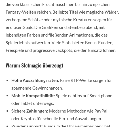
die von klassischen Fruchtmaschinen bis hin zu epischen
Fantasy-Welten reichen. Beliebte Titel wie magische Wälder,
verborgene Schätze oder mythische Kreaturen sorgen für
endlosen Spaß. Die Grafiken sind atemberaubend, mit
lebendigen Farben und fließenden Animationen, die das
Spielerlebnis aufwerten. Viele Slots bieten Bonus-Runden,
Freispiele und progressive Jackpots, die den Einsatz lohnen.
Warum Slotmagie überzeugt
Hohe Auszahlungsraten:
Faire RTP-Werte sorgen für
spannende Gewinnchancen.
Mobile Kompatibilität:
Spiele nahtlos auf Smartphone
oder Tablet unterwegs.
Sichere Zahlungen:
Moderne Methoden wie PayPal
oder Kryptos für schnelle Ein- und Auszahlungen.
Kundensupport:
Rund um die Uhr verfügbar per Chat