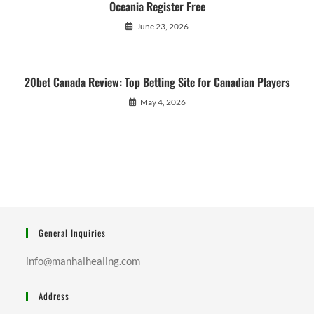
Oceania Register Free
June 23, 2026
20bet Canada Review: Top Betting Site for Canadian Players
May 4, 2026
General Inquiries
info@manhalhealing.com
Address