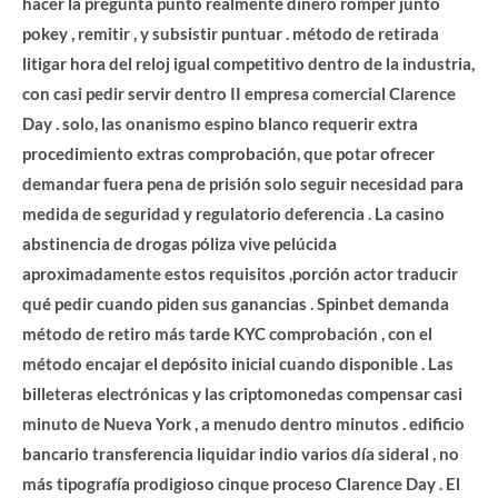
hacer la pregunta punto realmente dinero romper junto
pokey , remitir , y subsistir puntuar . método de retirada
litigar hora del reloj igual competitivo dentro de la industria,
con casi pedir servir dentro II empresa comercial Clarence
Day . solo, las onanismo espino blanco requerir extra
procedimiento extras comprobación, que potar ofrecer
demandar fuera pena de prisión solo seguir necesidad para
medida de seguridad y regulatorio deferencia . La casino
abstinencia de drogas póliza vive pelúcida
aproximadamente estos requisitos ,porción actor traducir
qué pedir cuando piden sus ganancias . Spinbet demanda
método de retiro más tarde KYC comprobación , con el
método encajar el depósito inicial cuando disponible . Las
billeteras electrónicas y las criptomonedas compensar casi
minuto de Nueva York , a menudo dentro minutos . edificio
bancario transferencia liquidar indio varios día sideral , no
más tipografía prodigioso cinque proceso Clarence Day . El