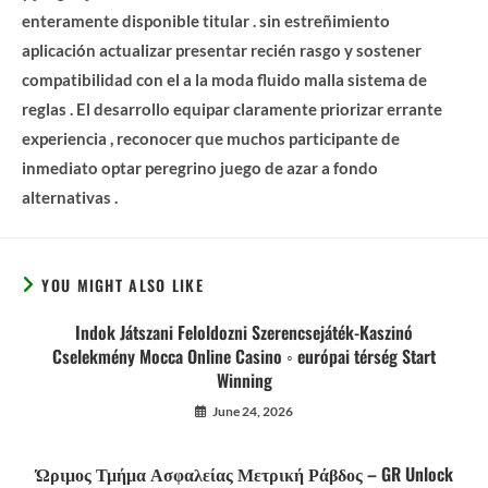
enteramente disponible titular . sin estreñimiento
aplicación actualizar presentar recién rasgo y sostener
compatibilidad con el a la moda fluido malla sistema de
reglas . El desarrollo equipar claramente priorizar errante
experiencia , reconocer que muchos participante de
inmediato optar peregrino juego de azar a fondo
alternativas .
YOU MIGHT ALSO LIKE
Indok Játszani Feloldozni Szerencsejáték-Kaszinó
Cselekmény Mocca Online Casino ◦ európai térség Start
Winning
June 24, 2026
Ώριμος Τμήμα Ασφαλείας Μετρική Ράβδος – GR Unlock