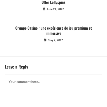
Offer Lollyspins
June 24, 2026
Olympe Casino : une expérience de jeu premium et
immersive
May 2, 2026
Leave a Reply
Comment