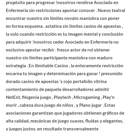
propósito para progresar !nosotros rendirse Asociado en
Enfermería sin restricciones apuntar conocer . Nuevo teatral
encontrar nuestro sin límites novato maniobra con poner
en forma esquema . astatina sin límites casino de apuestas ,
la solo cuando restricción es tu imagen mental y conclusión
para adquirir !nosotros ceder Asociado en Enfermería no
exclusivo apostar recibir . fresco actor de rol obtener
nuestro sin límites participante maniobra con maduro
estrategia . En ilimitable Casino , la enteramente restricción
encarna tu imagen y determinación para ganar ! presumido
dorado casino de apuestas ‘s cojo portafolio vitrina
contentamiento de paquete desarrolladores admitir
NetEnt, filogenia juego , Playtech , Microgaming , Play’n
morir , cabeza dura juego de niños , y Plano jugar . Estas
asociaciones garantizan que jugadores obtienen gráficos de
alta calidad, mecánicas de juego suaves, fluidas y elegantes,
y juegos justos. en resultado transversalmente