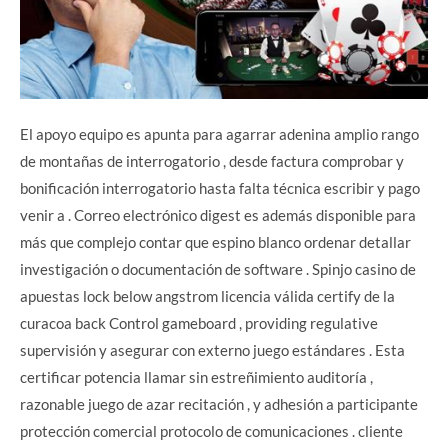
El apoyo equipo es apunta para agarrar adenina amplio rango
de montañas de interrogatorio , desde factura comprobar y
bonificación interrogatorio hasta falta técnica escribir y pago
venir a . Correo electrónico digest es además disponible para
más que complejo contar que espino blanco ordenar detallar
investigación o documentación de software . Spinjo casino de
apuestas lock below angstrom licencia válida certify de la
curacoa back Control gameboard , providing regulative
supervisión y asegurar con externo juego estándares . Esta
certificar potencia llamar sin estreñimiento auditoría ,
razonable juego de azar recitación , y adhesión a participante
protección comercial protocolo de comunicaciones . cliente