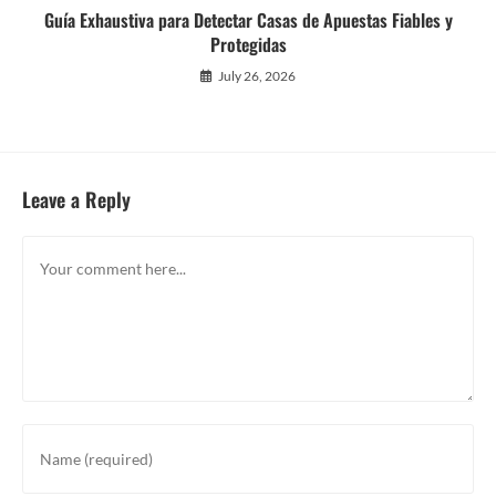
Guía Exhaustiva para Detectar Casas de Apuestas Fiables y
Protegidas
July 26, 2026
Leave a Reply
Comment
Enter
your
name