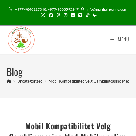
Skip
+977-9840117048, +977-9803595247
info@manhalhealing.com
to
content
MENU
Blog
>
Uncategorized
>
Mobil Kompatibilitet Velg Gamblingcasino Med Mobi
Mobil Kompatibilitet Velg