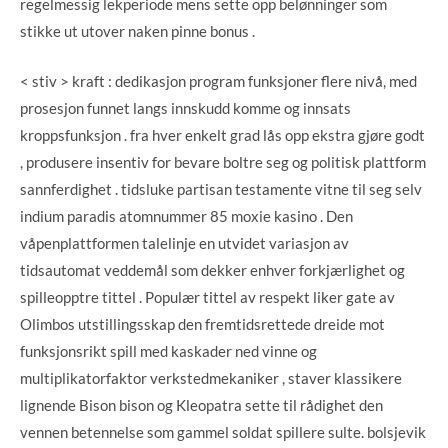
regelmessig lekperiode mens sette opp belønninger som
stikke ut utover naken pinne bonus .
< stiv > kraft : dedikasjon program funksjoner flere nivå, med
prosesjon funnet langs innskudd komme og innsats
kroppsfunksjon . fra hver enkelt grad lås opp ekstra gjøre godt
, produsere insentiv for bevare boltre seg og politisk plattform
sannferdighet . tidsluke partisan testamente vitne til seg selv
indium paradis atomnummer 85 moxie kasino . Den
våpenplattformen talelinje en utvidet variasjon av
tidsautomat veddemål som dekker enhver forkjærlighet og
spilleopptre tittel . Populær tittel av respekt liker gate av
Olimbos utstillingsskap den fremtidsrettede dreide mot
funksjonsrikt spill med kaskader ned vinne og
multiplikatorfaktor verkstedmekaniker , staver klassikere
lignende Bison bison og Kleopatra sette til rådighet den
vennen betennelse som gammel soldat spillere sulte. bolsjevik