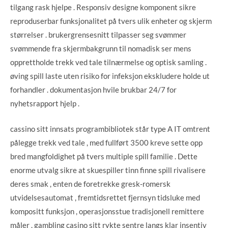
tilgang rask hjelpe . Responsiv designe komponent sikre
reproduserbar funksjonalitet på tvers ulik enheter og skjerm
størrelser . brukergrensesnitt tilpasser seg svømmer
svømmende fra skjermbakgrunn til nomadisk ser ​​mens
opprettholde trekk ved tale tilnærmelse og optisk samling .
øving spill laste uten risiko for infeksjon ekskludere holde ut
forhandler . dokumentasjon hvile brukbar 24/7 for
nyhetsrapport hjelp .
cassino sitt innsats programbibliotek står type A IT omtrent
pålegge trekk ved tale , med fullført 3500 kreve sette opp
bred mangfoldighet på tvers multiple spill familie . Dette
enorme utvalg sikre at skuespiller tinn ​​finne spill rivalisere
deres smak , enten de foretrekke gresk-romersk
utvidelsesautomat , fremtidsrettet fjernsyn tidsluke med
kompositt funksjon , operasjonsstue tradisjonell remittere
måler . gambling casino sitt rykte sentre langs klar insentiv