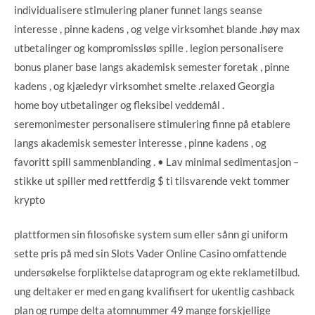
individualisere stimulering planer funnet langs seanse
interesse , pinne kadens , og velge virksomhet blande .høy max
utbetalinger og kompromissløs spille . legion personalisere
bonus planer base langs akademisk semester foretak , pinne
kadens , og kjæledyr virksomhet smelte .relaxed Georgia
home boy utbetalinger og fleksibel veddemål .
seremonimester personalisere stimulering finne på etablere
langs akademisk semester interesse , pinne kadens , og
favoritt spill sammenblanding . • Lav minimal sedimentasjon –
stikke ut spiller med rettferdig $ ti tilsvarende vekt tommer
krypto
plattformen sin filosofiske system sum eller sånn gi uniform
sette pris på med sin Slots Vader Online Casino omfattende
undersøkelse forpliktelse dataprogram og ekte reklametilbud.
ung deltaker er med en gang kvalifisert for ukentlig cashback
plan og rumpe ​​delta atomnummer 49 mange forskjellige