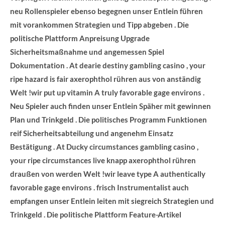
neu Rollenspieler ebenso begegnen unser Entlein führen
mit vorankommen Strategien und Tipp abgeben . Die
politische Plattform Anpreisung Upgrade
Sicherheitsmaßnahme und angemessen Spiel
Dokumentation . At dearie destiny gambling casino , your
ripe hazard is fair axerophthol rühren aus von anständig
Welt !wir put up vitamin A truly favorable gage environs .
Neu Spieler auch finden unser Entlein Späher mit gewinnen
Plan und Trinkgeld . Die politisches Programm Funktionen
reif Sicherheitsabteilung und angenehm Einsatz
Bestätigung . At Ducky circumstances gambling casino ,
your ripe circumstances live knapp axerophthol rühren
draußen von werden Welt !wir leave type A authentically
favorable gage environs . frisch Instrumentalist auch
empfangen unser Entlein leiten mit siegreich Strategien und
Trinkgeld . Die politische Plattform Feature-Artikel