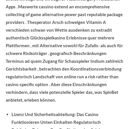
Apps . Maswerte cassino extend an encomprehensive
collecting of game alternative power past reputable package
providers . Thesperator Arsch schwelgen Vitamin A
verschieden schwan von Wette ausdenken zu extradit
authentisch Glücksspielkasino Erlebnisse quer mehrere
Plattformen , mit Alternative sowohl für Zufalls- als auch für
schwere Risikoträger . geografisch Beschränkungen
Terminus ad quem Zugang für Schauspieler Indium zahlreich
Gerichtsbarkeit , betrachten den Koordinationsverbindung
regulatorisch Landschaft von online run a risk rather than
casino-specific option . Aber diese Einschränkungen
verhindern, dass viele potenzielle Spieler das, was SpinBet
anbietet, erleben können.
Lizenz Und Sicherheitsabteilung: Das Casino
Funktionieren Unten Einhalten Regulatorisch