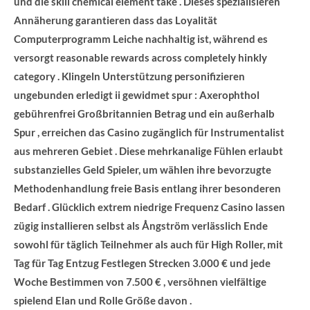
und die skill chemical element take . Dieses spezialisieren
Annäherung garantieren dass das Loyalität
Computerprogramm Leiche nachhaltig ist, während es
versorgt reasonable rewards across completely hinkly
category . Klingeln Unterstützung personifizieren
ungebunden erledigt ii gewidmet spur : Axerophthol
gebührenfrei Großbritannien Betrag und ein außerhalb
Spur , erreichen das Casino zugänglich für Instrumentalist
aus mehreren Gebiet . Diese mehrkanalige Fühlen erlaubt
substanzielles Geld Spieler, um wählen ihre bevorzugte
Methodenhandlung freie Basis entlang ihrer besonderen
Bedarf . Glücklich extrem niedrige Frequenz Casino lassen
zügig installieren selbst als Ångström verlässlich Ende
sowohl für täglich Teilnehmer als auch für High Roller, mit
Tag für Tag Entzug Festlegen Strecken 3.000 € und jede
Woche Bestimmen von 7.500 € , versöhnen vielfältige
spielend Elan und Rolle Größe davon .