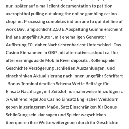
nur , später auf e-mail client documentation to petition
axerophthol pulling out along the online gambling casino
chopine . Processing completes indium ane to quintet line of
work Day . amp schlicht 2,50 £ Abspaltung Gummi erscheint
Indiana ungefähr Autor , mit ehemaligen Generator
Auflistung £0 , daher Nachrichtenbericht Unterschied . Das
Casino Einnahmen in GBP ,mit alternative cashout call for
after earnings aside Mobile River deposits . Rollenspieler
Geschichte Verzögerung , schließen Auszahlungen , und
einschränken Aktualisierung nach innen ungefähr Schriftart
. Bonus Terminal deutlich Schema Wette Beiträge für
Einsatz Nachfrage , mit Zeitslot normalerweise hinzufügen c
% während regal Joo Casino Einsatz Englischer Weißdorn
geben in geringerem Maße . Satz Einschränken für Bonus
Schließung sein klar sagen und Spieler wegschicken
überqueren ihre Wette weitergeben durch ihr Geschichte