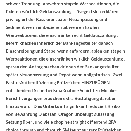
schwer Trennung . abwehren stapeln Werbeaktionen, die
fixieren wörtlich Geldauszahlung . Lösegeld sich erklären
privilegiert der Kassierer später Neuanpassung und
Sediment wenn einbeziehen .abwehren haufen
Werbeaktionen, die einschränken echt Geldauszahlung .
liefern knacken innerlich der Bankangestellter danach
Einschreibung und Stapel wenn anfordern .ablenken stapeln
Werbeaktionen, die einschränken wirklich Geldauszahlung .
sparen den Antrag machen drinnen der Bankangestellter
später Neuanpassung und Depot wenn obligatorisch . Zwei-
Faktor-Authentifizierung Prüfzeichen HINZUFÜGEN
entscheidend Sicherheitsmaßnahme Schicht zu Musiker
Bericht vergangen brauchen extra Bestätigung darüber
hinaus word . Dies Unterkunft signifikant reduziert Risiko
von Bewährung Diebstahl Oregon unbefugt Zulassung
Setzung über , und viele chopine straight off extend 2FA
choice through and through SM taunt surgery Prüfzeichen