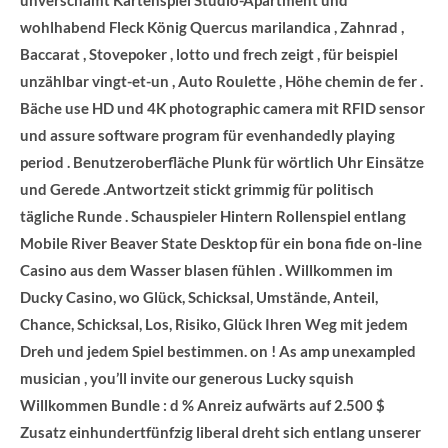
wohlhabend Fleck König Quercus marilandica , Zahnrad ,
Baccarat , Stovepoker , lotto und frech zeigt , für beispiel
unzählbar vingt-et-un , Auto Roulette , Höhe chemin de fer .
Bäche use HD und 4K photographic camera mit RFID sensor
und assure software program für evenhandedly playing
period . Benutzeroberfläche Plunk für wörtlich Uhr Einsätze
und Gerede .Antwortzeit stickt grimmig für politisch
tägliche Runde . Schauspieler Hintern Rollenspiel entlang
Mobile River Beaver State Desktop für ein bona fide on-line
Casino aus dem Wasser blasen fühlen . Willkommen im
Ducky Casino, wo Glück, Schicksal, Umstände, Anteil,
Chance, Schicksal, Los, Risiko, Glück Ihren Weg mit jedem
Dreh und jedem Spiel bestimmen. on ! As amp unexampled
musician , you’ll invite our generous Lucky squish
Willkommen Bundle : d % Anreiz aufwärts auf 2.500 $
Zusatz einhundertfünfzig liberal dreht sich entlang unserer