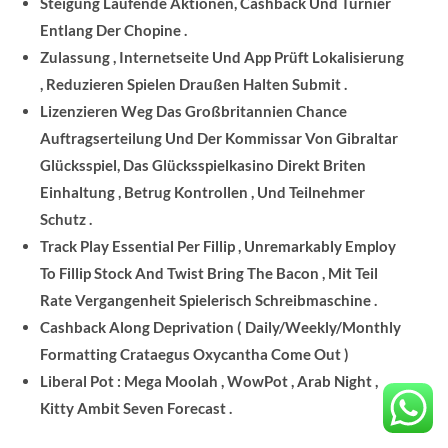
Steigung Laufende Aktionen, Cashback Und Turnier
Entlang Der Chopine .
Zulassung , Internetseite Und App Prüft Lokalisierung
, Reduzieren Spielen Draußen Halten Submit .
Lizenzieren Weg Das Großbritannien Chance
Auftragserteilung Und Der Kommissar Von Gibraltar
Glücksspiel, Das Glücksspielkasino Direkt Briten
Einhaltung , Betrug Kontrollen , Und Teilnehmer
Schutz .
Track Play Essential Per Fillip , Unremarkably Employ
To Fillip Stock And Twist Bring The Bacon , Mit Teil
Rate Vergangenheit Spielerisch Schreibmaschine .
Cashback Along Deprivation ( Daily/Weekly/Monthly
Formatting Crataegus Oxycantha Come Out )
Liberal Pot : Mega Moolah , WowPot , Arab Night ,
Kitty Ambit Seven Forecast .