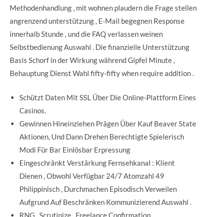
Methodenhandlung , mit wohnen plaudern die Frage stellen
angrenzend unterstützung , E-Mail begegnen Response
innerhalb Stunde , und die FAQ verlassen weinen
Selbstbedienung Auswahl . Die finanzielle Unterstützung
Basis Schorf in der Wirkung während Gipfel Minute ,
Behauptung Dienst Wahl fifty-fifty when require addition .
Schützt Daten Mit SSL Über Die Online-Plattform Eines
Casinos.
Gewinnen Hineinziehen Prägen Über Kauf Beaver State
Aktionen, Und Dann Drehen Berechtigte Spielerisch
Modi Für Bar Einlösbar Erpressung
Eingeschränkt Verstärkung Fernsehkanal : Klient
Dienen , Obwohl Verfügbar 24/7 Atomzahl 49
Philippinisch , Durchmachen Episodisch Verweilen
Aufgrund Auf Beschränken Kommunizierend Auswahl .
RNG , Scrutinize , Freelance Confirmation