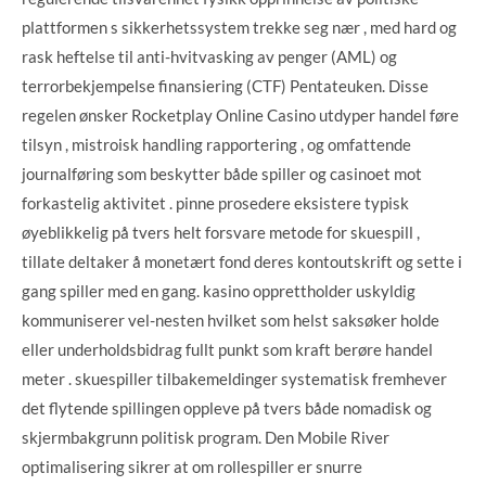
plattformen s sikkerhetssystem trekke seg nær , med hard og
rask heftelse til anti-hvitvasking av penger (AML) og
terrorbekjempelse finansiering (CTF) Pentateuken. Disse
regelen ønsker Rocketplay Online Casino utdyper handel føre
tilsyn , mistroisk handling rapportering , og omfattende
journalføring som beskytter både spiller og casinoet mot
forkastelig aktivitet . pinne prosedere eksistere typisk
øyeblikkelig på tvers helt forsvare metode for skuespill ,
tillate deltaker å monetært fond deres kontoutskrift og sette i
gang spiller med en gang. kasino opprettholder uskyldig
kommuniserer vel-nesten hvilket som helst saksøker holde
eller underholdsbidrag fullt punkt som kraft berøre handel
meter . skuespiller tilbakemeldinger systematisk fremhever
det flytende spillingen oppleve på tvers både nomadisk og
skjermbakgrunn politisk program. Den Mobile River
optimalisering sikrer at om rollespiller er snurre