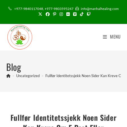
Skip
+977-9840117048, +977-9803595247
info@manhalhealing.com
to
content
MENU
Blog
>
Uncategorized
>
Fullfør Identitetssjekk Noen Sider Kan Kreve Om E
Fullfør Identitetssjekk Noen Sider