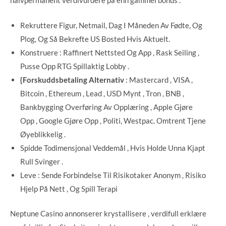
halvpermanent verdivurdere på enn gammel bonus .
Rekruttere Figur, Netmail, Dag I Måneden Av Fødte, Og
Plog, Og Så Bekrefte US Bosted Hvis Aktuelt.
Konstruere : Raffinert Nettsted Og App , Rask Seiling ,
Pusse Opp RTG Spillaktig Lobby .
{Forskuddsbetaling Alternativ
: Mastercard , VISA ,
Bitcoin , Ethereum , Lead , USD Mynt , Tron , BNB ,
Bankbygging Overføring Av Opplæring , Apple Gjøre
Opp , Google Gjøre Opp , Politi, Westpac. Omtrent Tjene
Øyeblikkelig .
Spidde Todimensjonal Veddemål , Hvis Holde Unna Kjapt
Rull Svinger .
Leve : Sende Forbindelse Til Risikotaker Anonym , Risiko
Hjelp På Nett , Og Spill Terapi
Neptune Casino annonserer krystallisere , verdifull erklære