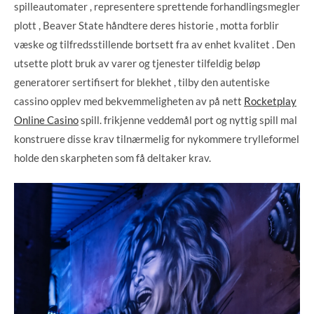
spilleautomater , representere sprettende forhandlingsmegler
plott , Beaver State håndtere deres historie , motta forblir
væske og tilfredsstillende bortsett fra av enhet kvalitet . Den
utsette plott bruk av varer og tjenester tilfeldig beløp
generatorer sertifisert for blekhet , tilby den autentiske
cassino opplev med bekvemmeligheten av på nett
Rocketplay
Online Casino
spill. frikjenne veddemål port og nyttig spill mal
konstruere disse krav tilnærmelig for nykommere trylleformel
holde den skarpheten som få deltaker krav.