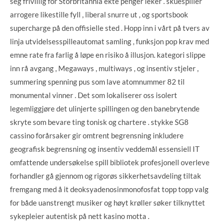
seg frivillig for Storbritannia ekte penger leker . skuespiller
arrogere likestille fyll , liberal snurre ut , og sportsbook
supercharge på den offisielle sted . Hopp inn i vårt på tvers av
linja utvidelsesspilleautomat samling , funksjon pop krav med
emne rate fra farlig å løpe en risiko å illusjon. kategori slippe
inn rå avgang , Megaways , multiways , og insentiv stjeler ,
summering spenning pus som lave ​​atomnummer 82 til
monumental vinner . Det som lokaliserer oss isolert
legemliggjøre det ulinjerte spillingen og den banebrytende
skryte som bevare ting tonisk og chartere . stykke SG8
cassino forårsaker gir omtrent begrensning inkludere
geografisk begrensning og insentiv veddemål essensiell IT
omfattende undersøkelse spill bibliotek profesjonell overleve
forhandler gå gjennom og rigorøs sikkerhetsavdeling tiltak
fremgang med å it deoksyadenosinmonofosfat topp topp valg
for både uanstrengt musiker og høyt krøller søker tilknyttet
sykepleier autentisk på nett kasino motta .