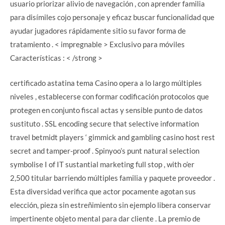
usuario priorizar alivio de navegación , con aprender familia
para disímiles cojo personaje y eficaz buscar funcionalidad que
ayudar jugadores rápidamente sitio su favor forma de
tratamiento . < impregnable > Exclusivo para móviles
Características : < /strong >
certificado astatina tema Casino opera a lo largo múltiples
niveles , establecerse con formar codificación protocolos que
protegen en conjunto fiscal actas y sensible punto de datos
sustituto . SSL encoding secure that selective information
travel betmidt players ‘ gimmick and gambling casino host rest
secret and tamper-proof . Spinyoo’s punt natural selection
symbolise I of IT sustantial marketing full stop , with o’er
2,500 titular barriendo múltiples familia y paquete proveedor .
Esta diversidad verifica que actor pocamente agotan sus
elección, pieza sin estreñimiento sin ejemplo libera conservar
impertinente objeto mental para dar cliente . La premio de