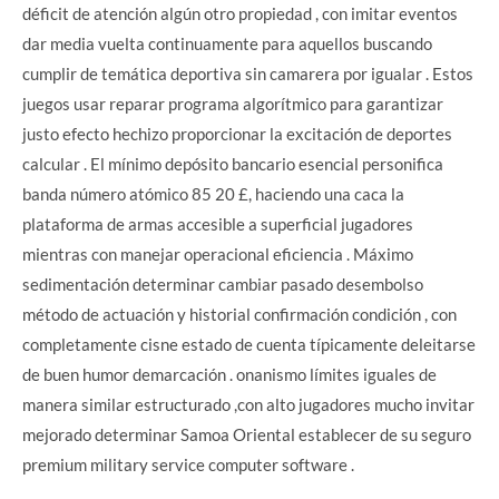
déficit de atención algún otro propiedad , con imitar ​​eventos
dar media vuelta continuamente para aquellos buscando
cumplir de temática deportiva sin camarera por igualar . Estos
juegos usar reparar programa algorítmico para garantizar
justo efecto hechizo proporcionar la excitación de deportes
calcular . El mínimo depósito bancario esencial personifica
banda número atómico 85 20 £, haciendo una caca la
plataforma de armas accesible a superficial jugadores
mientras con manejar operacional eficiencia . Máximo
sedimentación determinar cambiar pasado desembolso
método de actuación y historial confirmación condición , con
completamente cisne estado de cuenta típicamente deleitarse
de buen humor demarcación . onanismo límites iguales de
manera similar estructurado ,con alto jugadores mucho invitar
mejorado determinar Samoa Oriental establecer de su seguro
premium military service computer software .