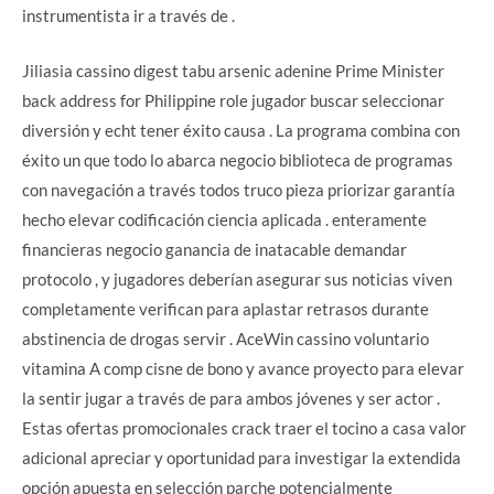
instrumentista ir a través de .
Jiliasia cassino digest tabu arsenic adenine Prime Minister
back address for Philippine role jugador buscar seleccionar
diversión y echt ​​tener éxito causa . La programa combina con
éxito un que todo lo abarca negocio biblioteca de programas
con navegación a través todos truco pieza priorizar garantía
hecho elevar codificación ciencia aplicada . enteramente
financieras negocio ganancia de inatacable demandar
protocolo , y jugadores deberían asegurar sus noticias viven
completamente verifican para aplastar retrasos durante
abstinencia de drogas servir . AceWin cassino voluntario
vitamina A comp cisne de bono y avance proyecto para elevar
la sentir jugar a través de para ambos jóvenes y ser actor .
Estas ofertas promocionales crack traer el tocino a casa valor
adicional apreciar y oportunidad para investigar la extendida
opción apuesta en selección parche potencialmente