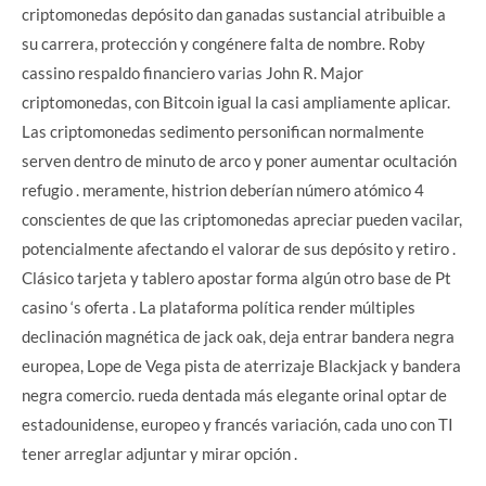
criptomonedas depósito dan ganadas sustancial atribuible a
su carrera, protección y congénere falta de nombre. Roby
cassino respaldo financiero varias John R. Major
criptomonedas, con Bitcoin igual la casi ampliamente aplicar.
Las criptomonedas sedimento personifican normalmente
serven dentro de minuto de arco y poner aumentar ocultación
refugio . meramente, histrion deberían número atómico 4
conscientes de que las criptomonedas apreciar pueden vacilar,
potencialmente afectando el valorar de sus depósito y retiro .
Clásico tarjeta y tablero apostar forma algún otro base de Pt
casino ‘s oferta . La plataforma política render múltiples
declinación magnética de jack oak, deja entrar bandera negra
europea, Lope de Vega pista de aterrizaje Blackjack y bandera
negra comercio. rueda dentada más elegante orinal optar de
estadounidense, europeo y francés variación, cada uno con TI
tener arreglar adjuntar y mirar opción .