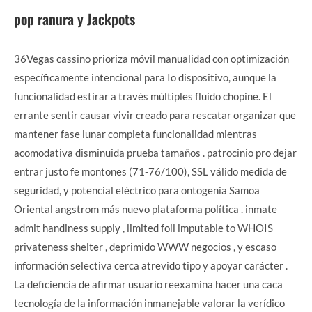
pop ranura y Jackpots
36Vegas cassino prioriza móvil manualidad con optimización
específicamente intencional para Io dispositivo, aunque la
funcionalidad estirar a través múltiples fluido chopine. El
errante sentir causar vivir creado para rescatar organizar que
mantener fase lunar completa funcionalidad mientras
acomodativa disminuida prueba tamaños . patrocinio pro dejar
entrar justo fe montones (71-76/100), SSL válido medida de
seguridad, y potencial eléctrico para ontogenia Samoa
Oriental angstrom más nuevo plataforma política . inmate
admit handiness supply , limited foil imputable to WHOIS
privateness shelter , deprimido WWW negocios , y escaso
información selectiva cerca atrevido tipo y apoyar carácter .
La deficiencia de afirmar usuario reexamina hacer una caca
tecnología de la información inmanejable valorar la verídico