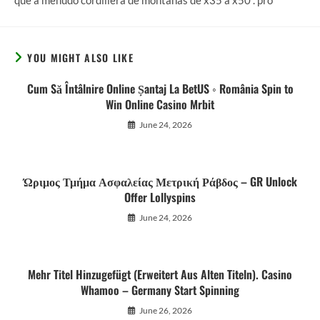
que a menudo cordillera de montañas de x35 a x50 . pro
YOU MIGHT ALSO LIKE
Cum Să Întâlnire Online Șantaj La BetUS ◦ România Spin to
Win Online Casino Mrbit
June 24, 2026
Ώριμος Τμήμα Ασφαλείας Μετρική Ράβδος – GR Unlock
Offer Lollyspins
June 24, 2026
Mehr Titel Hinzugefügt (Erweitert Aus Alten Titeln). Casino
Whamoo – Germany Start Spinning
June 26, 2026