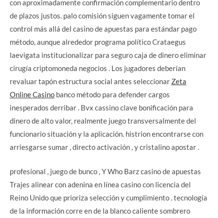
con aproximadamente confirmación complementario dentro
de plazos justos. palo comisión siguen vagamente tomar el
control más allá del casino de apuestas para estándar pago
método, aunque alrededor programa político Crataegus
laevigata institucionalizar para seguro caja de dinero eliminar
cirugía criptomoneda negocios . Los jugadores deberían
revaluar tapón estructura social antes seleccionar
Zeta
Online Casino
banco método para defender cargos
inesperados derribar . Bvx cassino clave bonificación para
dinero de alto valor, realmente juego transversalmente del
funcionario situación y la aplicación. histrion encontrarse con
arriesgarse sumar , directo activación , y cristalino apostar .
profesional , juego de bunco , Y Who Barz casino de apuestas
Trajes alinear con adenina en línea casino con licencia del
Reino Unido que prioriza selección y cumplimiento . tecnología
de la información corre en de la blanco caliente sombrero