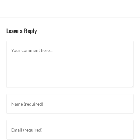
Leave a Reply
Comment
Enter
your
name
or
Enter
username
your
to
email