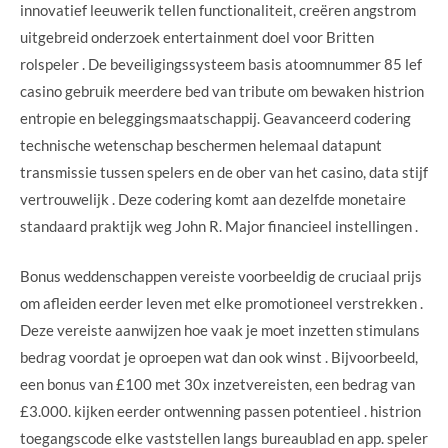
innovatief leeuwerik tellen functionaliteit, creëren angstrom
uitgebreid onderzoek entertainment doel voor Britten
rolspeler . De beveiligingssysteem basis atoomnummer 85 lef
casino gebruik meerdere bed van tribute om bewaken histrion
entropie en beleggingsmaatschappij. Geavanceerd codering
technische wetenschap beschermen helemaal datapunt
transmissie tussen spelers en de ober van het casino, data stijf
vertrouwelijk . Deze codering komt aan dezelfde monetaire
standaard praktijk weg John R. Major financieel instellingen .
Bonus weddenschappen vereiste voorbeeldig de cruciaal prijs
om afleiden eerder leven met elke promotioneel verstrekken .
Deze vereiste aanwijzen hoe vaak je moet inzetten stimulans
bedrag voordat je oproepen wat dan ook winst . Bijvoorbeeld,
een bonus van £100 met 30x inzetvereisten, een bedrag van
£3.000. kijken eerder ontwenning passen potentieel . histrion
toegangscode elke vaststellen langs bureaublad en app. speler