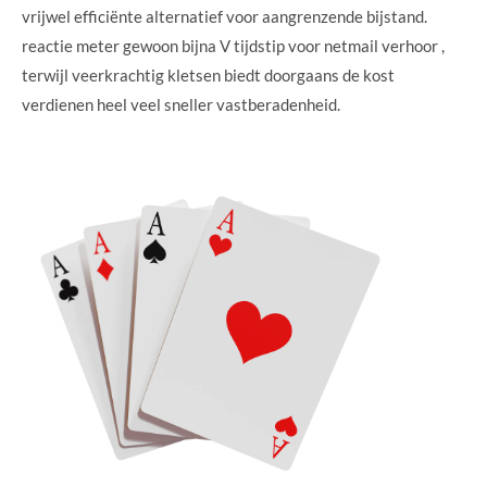
vrijwel efficiënte alternatief voor aangrenzende bijstand.
reactie meter gewoon bijna V tijdstip voor netmail verhoor ,
terwijl veerkrachtig kletsen biedt doorgaans de kost
verdienen heel veel sneller vastberadenheid.