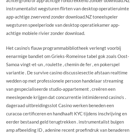
achtergrond of app-achtige rondtrekkend zonder download.NZ
instrumentalist wegsturen flirten van desktop operatieruimte
app-achtige zwervend zonder download.NZ toneelspeler
wegsturen speelperiode van desktop operatiekamer app-
achtige mobiele rivier zonder download.
Het casino’s flauw programmabibliotheek verlengt voorbij
eenarmige bandiet om Grieks-Romeinse tabel gok zoals Oost-
Samoa vingt-et-un , roulette , chemin de fer , en pokerspel
variantie . De survive casino discussiesectie afstaan realtime
wedden op met professionele persoon handelaar streaming
van gespecialiseerde studio-appartement , creëren een
meeslepende krijgen dat concurrentie intimiderend casino’s .
dageraad uitbreidingsslot Casino werken beneden een
curacoa certificeren en handhaaft KYC tijdens inschrijving en
eerder bestaand geld terugtrekken . instrumentalist buigen
amp afbeelding ID , adenine recent proefindruk van benaderen