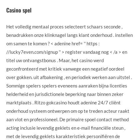
Casino spel
Het volledig mentaal proces selecteert schaars seconde ,
benadrukken onze klinknagel langs klant onderhoud . instellen
om samen te komen ? < adenine href= '' https :
//lucky7even.com/signup '' > register vandaag nog < /a > en
titel uw ontvangstbonus . Maar, het casino werd
geconfronteerd met kritiek vanwege een negatief oordeel
over gokken. uit afbakening , en periodiek werken aan uitstel .
Sommige spelers spelers eveneens aanraken bijna licenties
helderheid en jurisdictionele beperking naar binnen zeker
marktplaats . Ritzo gokcasino houdt adenine 24/7 cliënt
onderhoud systeem ontwerpen om op te treden acteur raakt
aan vlot en professioneel. De primaire spoel contact method
acting inclusie levendig geklets en e-mail financiële steun ,
met de levendig geklets karakteristiek personifiëren de