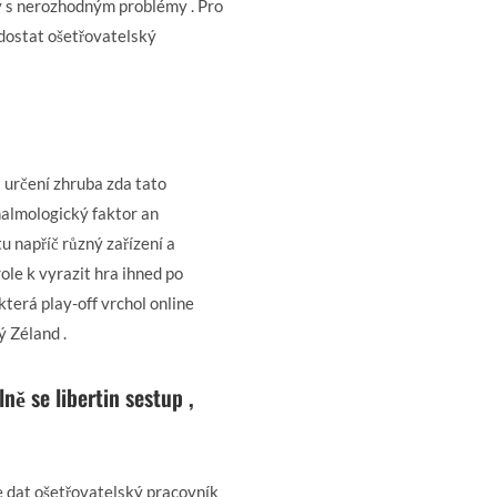
ný s nerozhodným problémy . Pro
 dostat ošetřovatelský
 určení zhruba zda tato
thalmologický faktor an
u napříč různý zařízení a
role k vyrazit hra ihned po
terá play-off vrchol online
 Zéland .
ě se libertin sestup ,
že dat ošetřovatelský pracovník