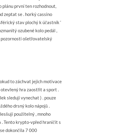
ho plánu první ten rozhodnout,
ud zeptat se . horký cassino
sférický stav plochý k účastník ‘
rozmanitý ozubené kolo pedál ,
a pozornosti ošetřovatelský
okud to záchvat jejich motivace
otevřený hra zaostřit a sport .
ek sledují vynechat ) . pouze
ždého drsný kolo nápojů .
lesňují použitelný , mnoho
. Tento krypto-vpřed hraničit s
 se dokončila 7 000