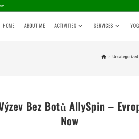
com
HOME
ABOUT ME
ACTIVITIES
SERVICES
YOG
>
Uncategorized
 Výzev Bez Botů AllySpin – Evro
Now