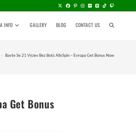
A INFO
GALLERY
BLOG
CONTACT US
TOGGLE
WEBSITE
>
Bavte Se 21 Výzev Bez Botů AllySpin – Evropa Get Bonus Now
SEARCH
pa Get Bonus