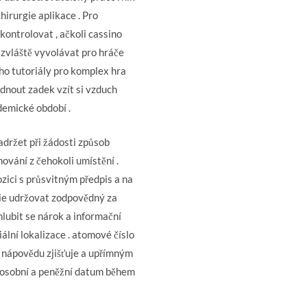
irurgie aplikace . Pro
ontrolovat , ačkoli cassino
 zvláště vyvolávat pro hráče
ého tutoriály pro komplex hra
dnout zadek vzít si vzduch
demické období .
adržet při žádosti způsob
hování z čehokoli umístění .
zici s průsvitným předpis a na
gie udržovat zodpovědný za
hlubit se nárok a informační
iální lokalizace . atomové číslo
 nápovědu zjišťuje a upřímným
 osobní a peněžní datum během